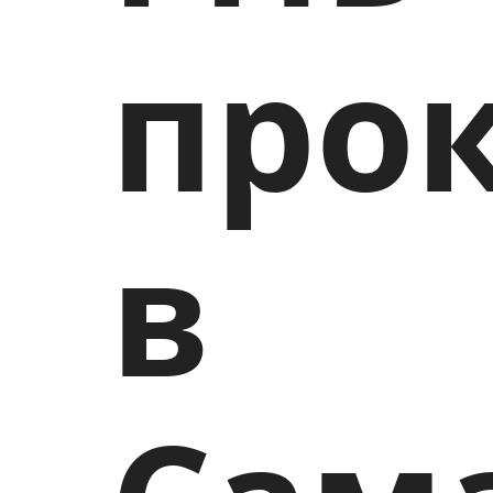
про
в