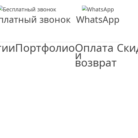
платный звонок
WhatsApp
тии
Портфолио
Оплата
Ски
и
возврат