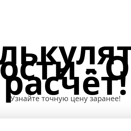
лькуля
ости - 
расчёт!
Узнайте точную цену заранее!