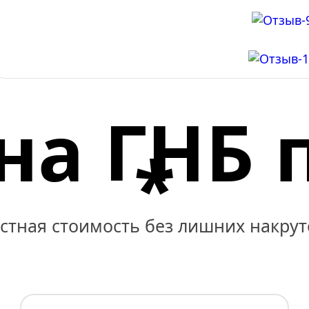
на ГНБ 
*
стная стоимость без лишних накрут