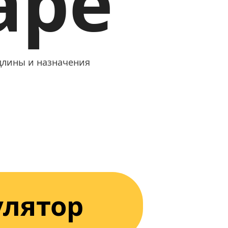
аре
длины и назначения
улятор