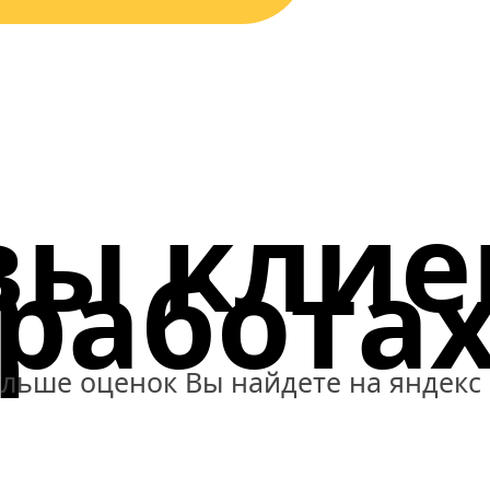
ы клие
работа
льше оценок Вы найдете на яндекс 