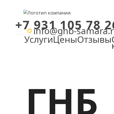
+7 931 105 78 2
info@gnb-samara.
Услуги
Цены
Отзывы
Главная
ГНБ прок
ГНБ