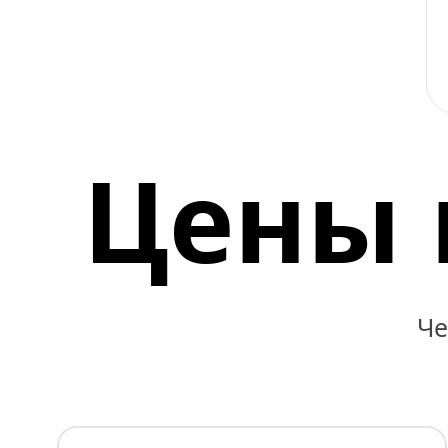
Цены 
Че